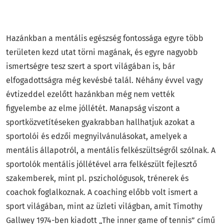
Absztrakt, bevezető
Hazánkban a mentális egészség fontossága egyre több
területen kezd utat törni magának, és egyre nagyobb
ismertségre tesz szert a sport világában is, bár
elfogadottságra még kevésbé talál. Néhány évvel vagy
évtizeddel ezelőtt hazánkban még nem vették
figyelembe az elme jóllétét. Manapság viszont a
sportközvetítéseken gyakrabban hallhatjuk azokat a
sportolói és edzői megnyilvánulásokat, amelyek a
mentális állapotról, a mentális felkészültségről szólnak. A
sportolók mentális jóllétével arra felkészült fejlesztő
szakemberek, mint pl. pszichológusok, trénerek és
coachok foglalkoznak. A coaching előbb volt ismert a
sport világában, mint az üzleti világban, amit Timothy
Gallwey 1974-ben kiadott „The inner game of tennis” című