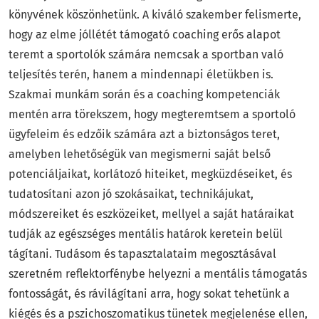
könyvének köszönhetünk. A kiváló szakember felismerte,
hogy az elme jóllétét támogató coaching erős alapot
teremt a sportolók számára nemcsak a sportban való
teljesítés terén, hanem a mindennapi életükben is.
Szakmai munkám során és a coaching kompetenciák
mentén arra törekszem, hogy megteremtsem a sportoló
ügyfeleim és edzőik számára azt a biztonságos teret,
amelyben lehetőségük van megismerni saját belső
potenciáljaikat, korlátozó hiteiket, megküzdéseiket, és
tudatosítani azon jó szokásaikat, technikájukat,
módszereiket és eszközeiket, mellyel a saját határaikat
tudják az egészséges mentális határok keretein belül
tágítani. Tudásom és tapasztalataim megosztásával
szeretném reflektorfénybe helyezni a mentális támogatás
fontosságát, és rávilágítani arra, hogy sokat tehetünk a
kiégés és a pszichoszomatikus tünetek megjelenése ellen,